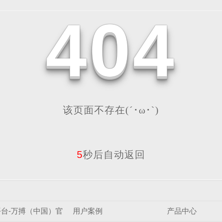
4
0
4
该页面不存在(´･ω･`)
5
秒后自动返回
台-万搏（中国）官方
用户案例
产品中心