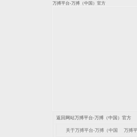
万搏平台-万搏（中国）官方
返回网站万搏平台-万搏（中国）官方
关于万搏平台-万搏（中国）官方
万搏平