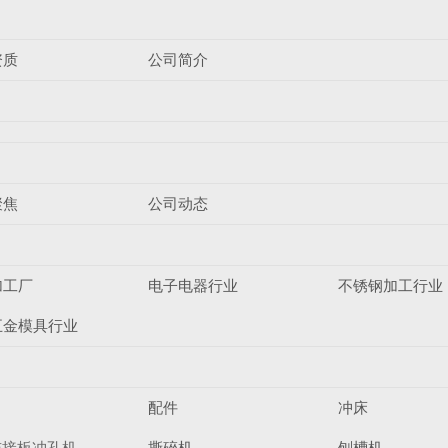
资质
公司简介
聚焦
公司动态
加工厂
电子电器行业
不锈钢加工行业
五金模具行业
配件
冲床
连接板冲孔机
撕碎机
刨槽机